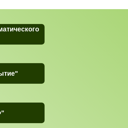
матического
ытие"
Ф"