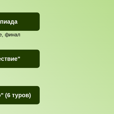
мпиада
е, финал
ествие"
 (6 туров)