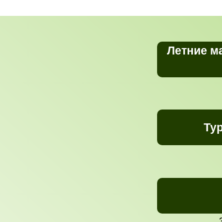
Летние м
Ту