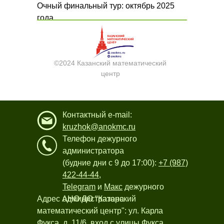
Очный финальный тур: октябрь 2025
года.
Дополнительная информации по
ссылке
.
©2024 Казанский математический
центр
Контактный e-mail:
kruzhok@anokmc.ru
Телефон дежурного
администратора
(будние дни с 9 до 17:00):
+7 (987)
422-44-44
,
Telegram
и
Макс
дежурного
Адрес АНО ДО "Казанский
администратора
математический центр": ул. Карла
Фукса, д. 11/6, вход с улицы Фукса.