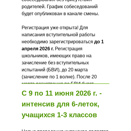
родителей. График собеседований
будет опубликован в канале смены.
Регистрация уже открыта! Для
написания вступительной работы
необходимо зарегистрироваться
до 1
апреля 2026 г.
Регистрация
школьников, имеющих право на
зачисление без вступительных
испытаний (БВИ), до 20 марта
(зачисление по 1 волне). После 20
марта регистрация по БВИ будет
продолжена при наличии мест.
С 9 по 11 июня 2026 г. -
интенсив для 6-леток,
Подробнее на
странице
.
учащихся 1-3 классов