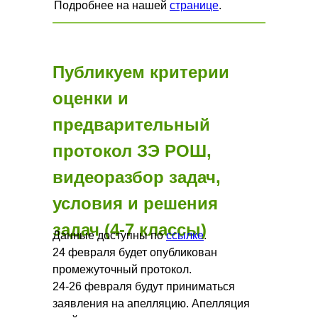
Подробнее на нашей
странице
.
Публикуем критерии
оценки и
предварительный
протокол ЗЭ РОШ,
видеоразбор задач,
условия и решения
задач (4-7 классы)
Данные доступны по
ссылке
.
24 февраля будет опубликован
промежуточный протокол.
24-26 февраля будут приниматься
заявления на апелляцию. Апелляция