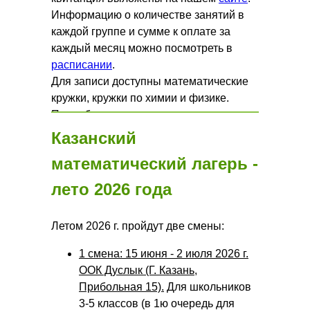
Информацию о количестве занятий в
каждой группе и сумме к оплате за
каждый месяц можно посмотреть в
расписании
.
Для записи доступны математические
кружки, кружки по химии и физике.
Подробнее на
странице
и в наших
каналах
Телеграм
и
Макс
.
Казанский
математический лагерь -
лето 2026 года
Летом 2026 г. пройдут две смены:
1 смена: 15 июня - 2 июля 2026 г.
ООК Дуслык (Г. Казань,
Прибольная 15).
Для школьников
3-5 классов (в 1ю очередь для