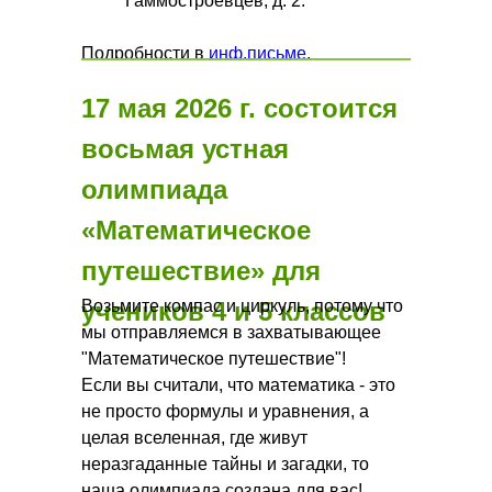
Гаммостроевцев, д. 2.
Подробности в
инф.письме
.
17 мая 2026 г. состоится
восьмая устная
олимпиада
«Математическое
путешествие» для
учеников 4 и 5 классов
Возьмите компас и циркуль, потому что
мы отправляемся в захватывающее
"Математическое путешествие"!
Если вы считали, что математика - это
не просто формулы и уравнения, а
целая вселенная, где живут
неразгаданные тайны и загадки, то
наша олимпиада создана для вас!