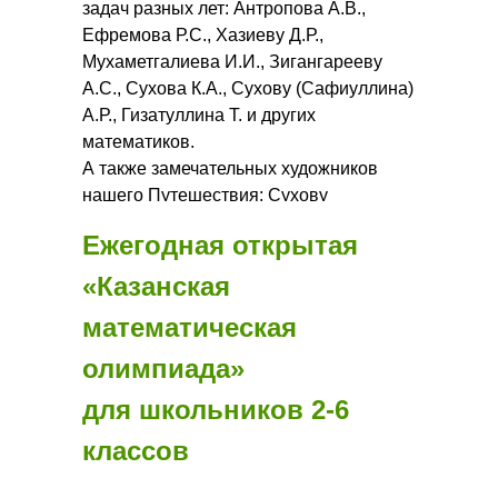
задач разных лет: Антропова А.В.,
Ефремова Р.С., Хазиеву Д.Р.,
Мухаметгалиева И.И., Зигангарееву
А.С., Сухова К.А., Сухову (Сафиуллина)
А.Р., Гизатуллина Т. и других
математиков.
А также замечательных художников
нашего Путешествия: Сухову
(Сафиуллина) А.Р., Зигангарееву А.С.,
Ежегодная открытая
Маломуж Ангелину, Лаврикову
Ангелину, Миннивалееву Зарему,
«Казанская
Богданову Елизавету, Топоркову Киру,
математическая
Паткину Дарью и многих-многих других
сопричастных. Спасибо Вам!
олимпиада»
для школьников 2-6
классов