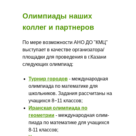
Олимпиады наших
коллег и партнеров
По мере возможности АНО ДО "КМЦ"
выступает в качестве организатора/
площадки для проведения в г.Казани
следующих олимпиад:
Турнир городов
- меж­ду­народ­ная
олим­пи­ада по ма­тема­тике для
школь­ни­ков. Задания расс­чи­таны на
учащихся 8−11 классов;
Иранская олимпиада по
геометрии
- меж­ду­народ­ная олим­
пи­ада по ма­тема­тике для учащихся
8-11 классов;