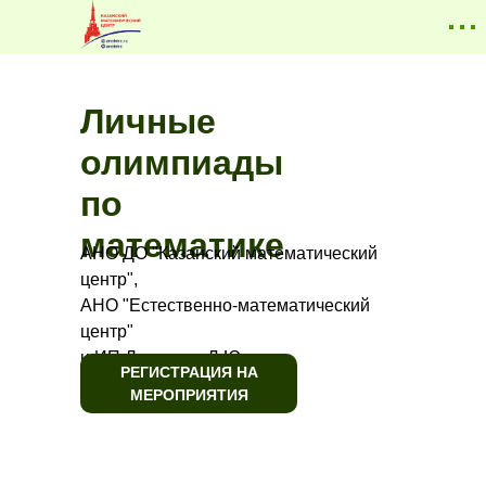
Личные
олимпиады
по
математике
АНО ДО "Казанский математический
центр",
АНО "Естественно-математический
центр"
и ИП Лазарева Л.Ю.
РЕГИСТРАЦИЯ НА
МЕРОПРИЯТИЯ