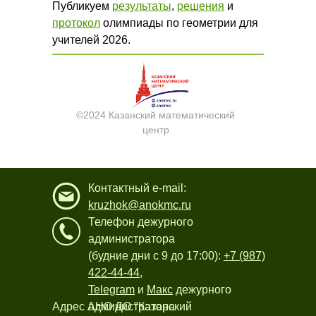
Публикуем
результаты
,
решения
и
протокол
олимпиады по геометрии для
учителей 2026.
©2024 Казанский математический
центр
Контактный e-mail:
kruzhok@anokmc.ru
Телефон дежурного
администратора
(будние дни с 9 до 17:00):
+7 (987)
422-44-44
,
Telegram
и
Макс
дежурного
Адрес АНО ДО "Казанский
администратора